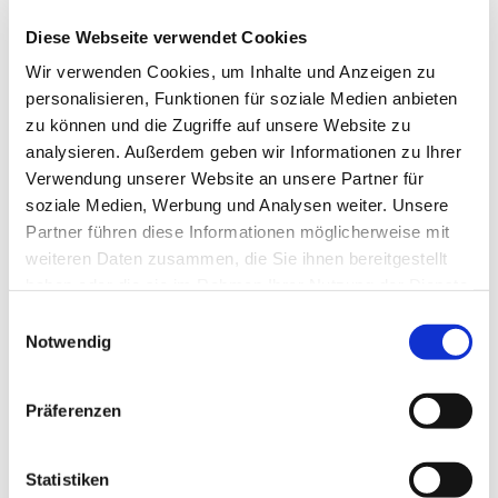
Auch vor Gericht stehen wir an
Diese Webseite verwendet Cookies
Ihrer Seite.
Wir verwenden Cookies, um Inhalte und Anzeigen zu
personalisieren, Funktionen für soziale Medien anbieten
Selbstverständlich vertreten wir unsere Mandanten
zu können und die Zugriffe auf unsere Website zu
auch im Bereich der Steuerstrafsachen. Von der
analysieren. Außerdem geben wir Informationen zu Ihrer
umfassenden Beratung bis zur anwaltlichen
Verwendung unserer Website an unsere Partner für
Vertretungen vor der dem Finanzgericht und
soziale Medien, Werbung und Analysen weiter. Unsere
gegenüber der Finanzbehörden übernehmen wir für
Partner führen diese Informationen möglicherweise mit
Sie alle Aufgaben. Begeben Sie sich vertrauensvoll in
weiteren Daten zusammen, die Sie ihnen bereitgestellt
unsere Hände und lassen Sie unsere Kanzlei für sich
haben oder die sie im Rahmen Ihrer Nutzung der Dienste
arbeiten. Ebenso übernehmen wir für Sie die
gesammelt haben.
Einwilligungsauswahl
anwaltliche Vertretung bei komplexen
Notwendig
Betriebsprüfungen. Zudem bieten wir eine umfassende
und kompetente Beratung im
Steuererhebungsverfahren, wo wir uns um die
Präferenzen
Bereiche Stundung, Erlass und Niederschlagung
kümmern.
Statistiken