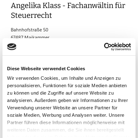
Angelika Klass - Fachanwältin für
Steuerrecht
Bahnhofstraße 50
67487 Maikammer
Telefon:
06321 95740
E-Mail:
kanzlei@klass-maikammer.de
Diese Webseite verwendet Cookies
Unsere Öffnungszeiten
Wir verwenden Cookies, um Inhalte und Anzeigen zu
personalisieren, Funktionen für soziale Medien anbieten
Montag - Donnerstag
08:00 - 17:00
zu können und die Zugriffe auf unsere Website zu
Freitag
08:00 - 14:00
analysieren. Außerdem geben wir Informationen zu Ihrer
Verwendung unserer Website an unsere Partner für
soziale Medien, Werbung und Analysen weiter. Unsere
Partner führen diese Informationen möglicherweise mit
Schreiben Sie uns
weiteren Daten zusammen, die Sie ihnen bereitgestellt
haben oder die sie im Rahmen Ihrer Nutzung der Dienste