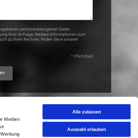
ingegebenen personenbezogenen Daten
tung Ihrer Anfrage. Weitere Informationen zum
ch zu Ihren Rechten, finden Sie in unserer
* Pflichtfeld
Alle zulassen
le Medien
ir
Auswahl erlauben
, Werbung
flicht