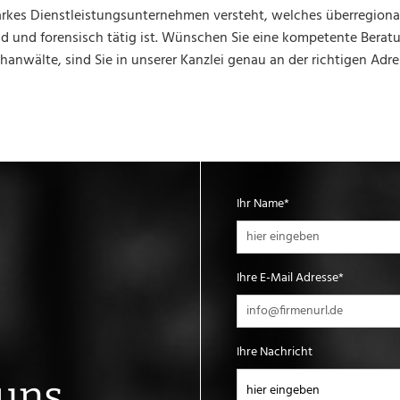
kes Dienstleistungsunternehmen versteht, welches überregional
d und forensisch tätig ist. Wünschen Sie eine kompetente Berat
hanwälte, sind Sie in unserer Kanzlei genau an der richtigen Adre
Ihr Name*
Ihre E-Mail Adresse*
Ihre Nachricht
 uns